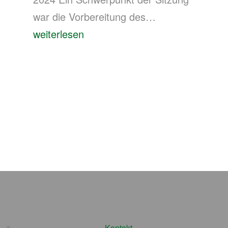
Vorstandssitzu
war die Vorbereitung des…
Bowling,
weiterlesen
Nachtwächter
und
Programmplan
2025
–
DBJT-
Vorstand
schmiedet
Ideen
in
Würzburg
Kontakt