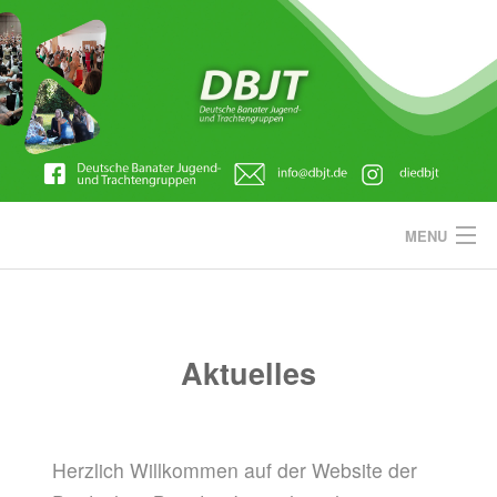
Skip
to
content
MENU
AKTUELLES
ÜBER UNS
Aktuelles
BERICHTE
MITGLIED WERDEN
Herzlich Willkommen auf der Website der